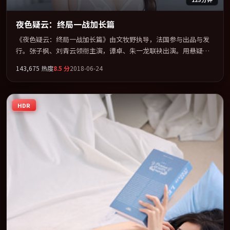
夜色疑云：终局一战加长篇
《夜色疑云：终局一战加长篇》由文牧野执导，法国参与出品与发
行。张子枫、刘青云领衔主演，谭卓、朱一龙联袂出演。用悬疑外
壳包裹对家庭与归属的柔软书写。全片以「惊悚」类型为骨架，在
143,675
热度
8.5
分
2018-06-24
叙事、表演与视听上力求统一。定于 2018-03-13 在内地院线及主流
平台同步亮相，2018 年度话题片中口碑稳健，适合喜欢强情节与人
物弧光的观众完整观看。
HDR