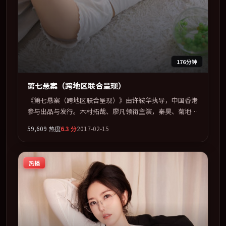
176分钟
第七悬案（跨地区联合呈现）
《第七悬案（跨地区联合呈现）》由许鞍华执导，中国香港
参与出品与发行。木村拓哉、廖凡领衔主演，秦昊、菊地凛
子、刘德华、蒂尔达·斯文顿联袂出演。在信任崩塌与自我
59,609
热度
6.3
分
2017-02-15
救赎之间反复拉扯。全片以「战争」类型为骨架，在叙事、
表演与视听上力求统一。定于 2017-08-28 在内地院线及主
流平台同步亮相，2017 年度话题片中口碑稳健，适合喜欢
热播
强情节与人物弧光的观众完整观看。