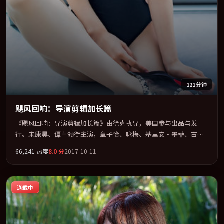
121分钟
飓风回响：导演剪辑加长篇
《飓风回响：导演剪辑加长篇》由徐克执导，美国参与出品与发
行。宋康昊、谭卓领衔主演，章子怡、咏梅、基里安·墨菲、古天
乐联袂出演。视听语言实验感十足，却不失叙事上的共情力。全片
66,241
热度
8.0
分
2017-10-11
以「爱情」类型为骨架，在叙事、表演与视听上力求统一。定于
2017-04-13 在内地院线及主流平台同步亮相，2017 年度话题片中口
碑稳健，适合喜欢强情节与人物弧光的观众完整观看。
连载中