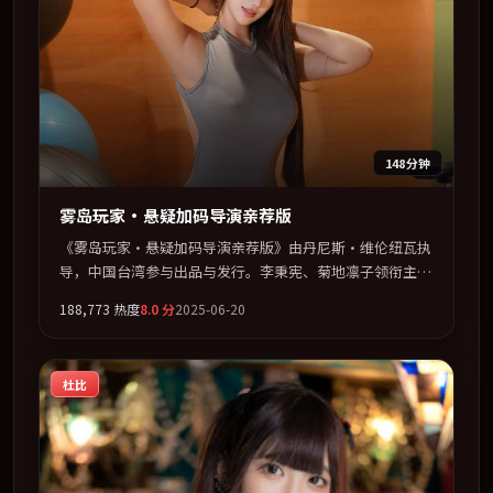
148分钟
雾岛玩家·悬疑加码导演亲荐版
《雾岛玩家·悬疑加码导演亲荐版》由丹尼斯·维伦纽瓦执
导，中国台湾参与出品与发行。李秉宪、菊地凛子领衔主
演，秦昊、巩俐、刘青云联袂出演。在信任崩塌与自我救赎
188,773
热度
8.0
分
2025-06-20
之间反复拉扯。全片以「传记」类型为骨架，在叙事、表演
与视听上力求统一。定于 2025-07-06 在内地院线及主流平
台同步亮相，2025 年度话题片中口碑稳健，适合喜欢强情
杜比
节与人物弧光的观众完整观看。