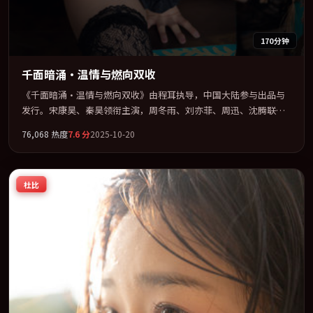
170分钟
千面暗涌·温情与燃向双收
《千面暗涌·温情与燃向双收》由程耳执导，中国大陆参与出品与
发行。宋康昊、秦昊领衔主演，周冬雨、刘亦菲、周迅、沈腾联袂
出演。以冷峻镜头剖开都市缝隙里的人性温度。全片以「喜剧」类
76,068
热度
7.6
分
2025-10-20
型为骨架，在叙事、表演与视听上力求统一。定于 2025-10-14 在内
地院线及主流平台同步亮相，2025 年度话题片中口碑稳健，适合喜
欢强情节与人物弧光的观众完整观看。
杜比