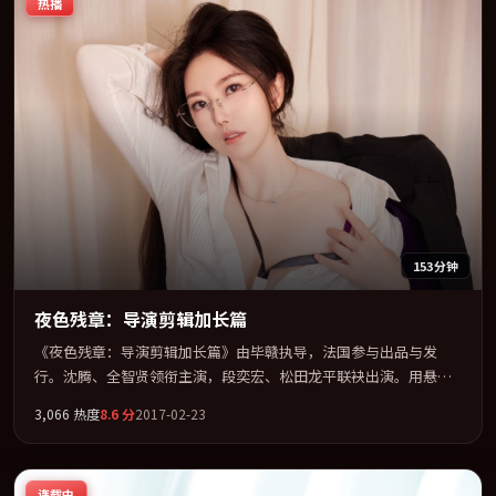
热播
153分钟
夜色残章：导演剪辑加长篇
《夜色残章：导演剪辑加长篇》由毕赣执导，法国参与出品与发
行。沈腾、全智贤领衔主演，段奕宏、松田龙平联袂出演。用悬疑
外壳包裹对家庭与归属的柔软书写。全片以「悬疑」类型为骨架，
3,066
热度
8.6
分
2017-02-23
在叙事、表演与视听上力求统一。定于 2017-09-20 在内地院线及主
流平台同步亮相，2017 年度话题片中口碑稳健，适合喜欢强情节与
人物弧光的观众完整观看。
连载中