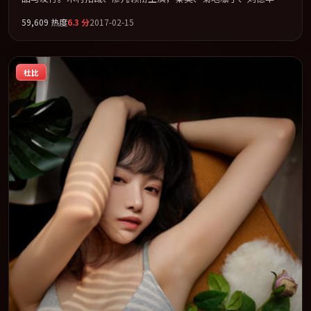
蒂尔达·斯文顿联袂出演。在信任崩塌与自我救赎之间反复拉扯。
59,609
热度
6.3
分
2017-02-15
全片以「战争」类型为骨架，在叙事、表演与视听上力求统一。定
于 2017-08-28 在内地院线及主流平台同步亮相，2017 年度话题片
中口碑稳健，适合喜欢强情节与人物弧光的观众完整观看。
杜比