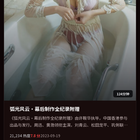
124分钟
弧光风云·幕后制作全纪录附赠
《弧光风云·幕后制作全纪录附赠》由许鞍华执导，中国香港参与
出品与发行。周迅、黄渤领衔主演，刘青云、松田龙平、巩俐联袂
出演。视听语言实验感十足，却不失叙事上的共情力。全片以「奇
21,234
热度
7.8
分
2023-09-19
幻」类型为骨架，在叙事、表演与视听上力求统一。定于 2023-09-