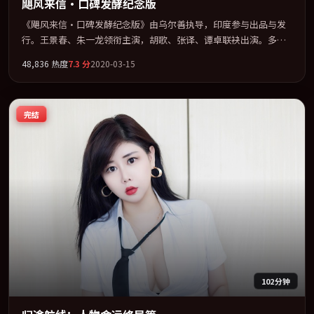
飓风来信·口碑发酵纪念版
《飓风来信·口碑发酵纪念版》由乌尔善执导，印度参与出品与发
行。王景春、朱一龙领衔主演，胡歌、张译、谭卓联袂出演。多条
时间线交织，真相在最后一刻才缓缓合拢。全片以「动作」类型为
48,836
热度
7.3
分
2020-03-15
骨架，在叙事、表演与视听上力求统一。定于 2020-05-10 在内地院
线及主流平台同步亮相，2020 年度话题片中口碑稳健，适合喜欢强
情节与人物弧光的观众完整观看。
完结
102分钟