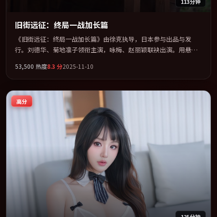
113分钟
旧街远征：终局一战加长篇
《旧街远征：终局一战加长篇》由徐克执导，日本参与出品与发
行。刘德华、菊地凛子领衔主演，咏梅、赵丽颖联袂出演。用悬疑
外壳包裹对家庭与归属的柔软书写。全片以「传记」类型为骨架，
53,500
热度
8.3
分
2025-11-10
在叙事、表演与视听上力求统一。定于 2025-01-19 在内地院线及主
流平台同步亮相，2025 年度话题片中口碑稳健，适合喜欢强情节与
人物弧光的观众完整观看。
高分
125分钟