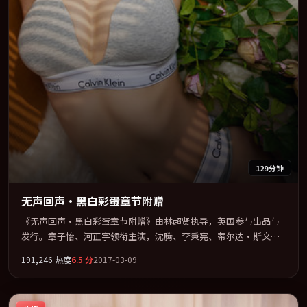
129分钟
无声回声·黑白彩蛋章节附赠
《无声回声·黑白彩蛋章节附赠》由林超贤执导，英国参与出品与
发行。章子怡、河正宇领衔主演，沈腾、李秉宪、蒂尔达·斯文
顿、宋康昊联袂出演。在信任崩塌与自我救赎之间反复拉扯。全片
191,246
热度
6.5
分
2017-03-09
以「奇幻」类型为骨架，在叙事、表演与视听上力求统一。定于
2017-09-27 在内地院线及主流平台同步亮相，2017 年度话题片中口
碑稳健，适合喜欢强情节与人物弧光的观众完整观看。