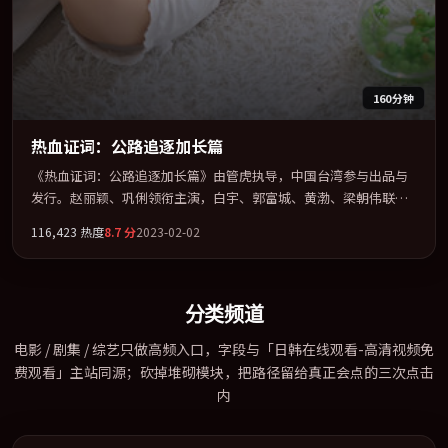
160分钟
热血证词：公路追逐加长篇
《热血证词：公路追逐加长篇》由管虎执导，中国台湾参与出品与
发行。赵丽颖、巩俐领衔主演，白宇、郭富城、黄渤、梁朝伟联袂
出演。多条时间线交织，真相在最后一刻才缓缓合拢。全片以「悬
116,423
热度
8.7
分
2023-02-02
疑」类型为骨架，在叙事、表演与视听上力求统一。定于 2023-03-
13 在内地院线及主流平台同步亮相，2023 年度话题片中口碑稳健，
适合喜欢强情节与人物弧光的观众完整观看。
分类频道
电影 / 剧集 / 综艺只做高频入口，字段与「日韩在线观看-高清视频免
费观看」主站同源；砍掉堆砌模块，把路径留给真正会点的三次点击
内