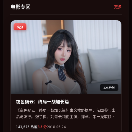
电影专区
更多
高分
125分钟
夜色疑云：终局一战加长篇
《夜色疑云：终局一战加长篇》由文牧野执导，法国参与出
品与发行。张子枫、刘青云领衔主演，谭卓、朱一龙联袂出
演。用悬疑外壳包裹对家庭与归属的柔软书写。全片以「惊
143,675
热度
8.5
分
2018-06-24
悚」类型为骨架，在叙事、表演与视听上力求统一。定于