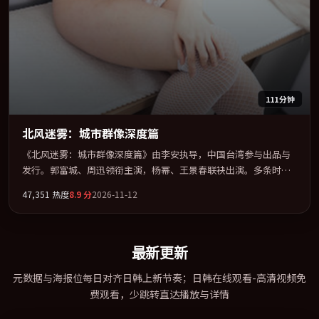
111分钟
北风迷雾：城市群像深度篇
《北风迷雾：城市群像深度篇》由李安执导，中国台湾参与出品与
发行。郭富城、周迅领衔主演，杨幂、王景春联袂出演。多条时间
线交织，真相在最后一刻才缓缓合拢。全片以「动作」类型为骨
47,351
热度
8.9
分
2026-11-12
架，在叙事、表演与视听上力求统一。定于 2026-07-03 在内地院线
及主流平台同步亮相，2026 年度话题片中口碑稳健，适合喜欢强情
节与人物弧光的观众完整观看。
最新更新
元数据与海报位每日对齐日韩上新节奏；日韩在线观看-高清视频免
费观看，少跳转直达播放与详情