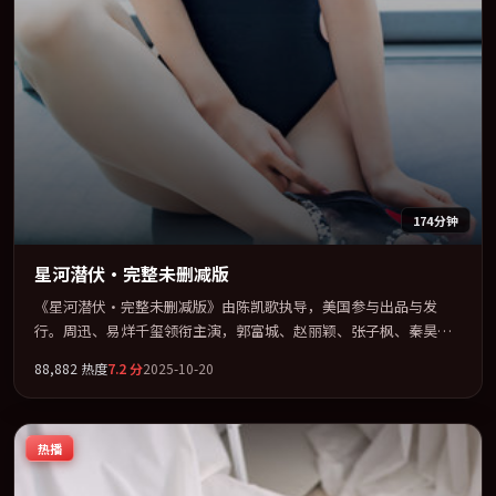
174分钟
星河潜伏·完整未删减版
《星河潜伏·完整未删减版》由陈凯歌执导，美国参与出品与发
行。周迅、易烊千玺领衔主演，郭富城、赵丽颖、张子枫、秦昊联
袂出演。公路、追车与心理战三线并进，张力持续堆叠。全片以
88,882
热度
7.2
分
2025-10-20
「战争」类型为骨架，在叙事、表演与视听上力求统一。定于
2025-07-15 在内地院线及主流平台同步亮相，2025 年度话题片中口
碑稳健，适合喜欢强情节与人物弧光的观众完整观看。
热播