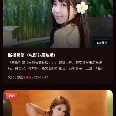
136分钟
断桥引擎（电影节展映版）
《断桥引擎（电影节展映版）》由郭帆执导，印度参与出品与发
行。段奕宏、蒂尔达·斯文顿领衔主演，菊地凛子、王凯、刘德
华、郭富城联袂出演。群像并立，每个人物都背负不可告人的过
9,596
热度
8.4
分
2022-03-14
去。全片以「剧情」类型为骨架，在叙事、表演与视听上力求统
一。定于 2022-01-01 在内地院线及主流平台同步亮相，2022 年度
话题片中口碑稳健，适合喜欢强情节与人物弧光的观众完整观看。
臻彩