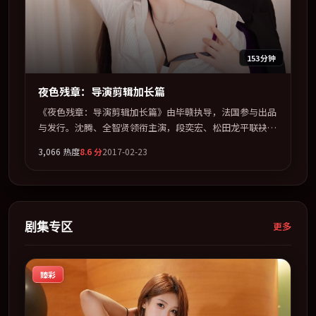
153分钟
夜色残章：导演剪辑加长篇
《夜色残章：导演剪辑加长篇》由毕赣执导，法国参与出品
与发行。沈腾、全智贤领衔主演，段奕宏、松田龙平联袂出
演。用悬疑外壳包裹对家庭与归属的柔软书写。全片以「悬
3,066
热度
8.6
分
2017-02-23
疑」类型为骨架，在叙事、表演与视听上力求统一。定于
2017-09-20 在内地院线及主流平台同步亮相，2017 年度话
题片中口碑稳健，适合喜欢强情节与人物弧光的观众完整观
看。
剧集专区
更多
臻彩