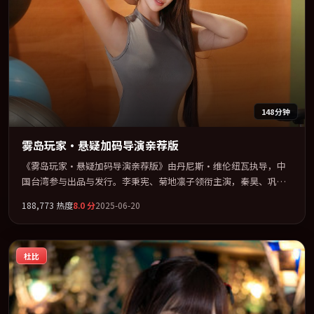
148分钟
雾岛玩家·悬疑加码导演亲荐版
《雾岛玩家·悬疑加码导演亲荐版》由丹尼斯·维伦纽瓦执导，中
国台湾参与出品与发行。李秉宪、菊地凛子领衔主演，秦昊、巩
俐、刘青云联袂出演。在信任崩塌与自我救赎之间反复拉扯。全片
188,773
热度
8.0
分
2025-06-20
以「传记」类型为骨架，在叙事、表演与视听上力求统一。定于
2025-07-06 在内地院线及主流平台同步亮相，2025 年度话题片中口
碑稳健，适合喜欢强情节与人物弧光的观众完整观看。
杜比