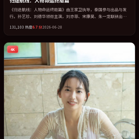
归途航线：人物命运终局篇
《归途航线：人物命运终局篇》由王家卫执导，泰国参与出品与发
行。孙艺珍、刘德华领衔主演，刘亦菲、宋康昊、朱一龙联袂出
演。在罪案类型框架下完成对时代焦虑的隐喻表达。全片以「喜
131,103
热度
6.7
分
2026-06-28
剧」类型为骨架，在叙事、表演与视听上力求统一。定于 2026-03-
19 在内地院线及主流平台同步亮相，2026 年度话题片中口碑稳健，
适合喜欢强情节与人物弧光的观众完整观看。
4K